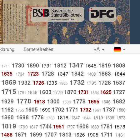
A
klärung
Barrierefreiheit
A
1347
1730
1890
1812
1819
1808
1791
1645
1711
1728
1842
1863
1635
1723
1347
1844
1734
1400
1869
1732
1932
1728
1537
1726
1335
1795
1865
1715
1603
1870
1727
1731
1625
1949
1770
1781
1854
1778
1929
1300
1778
1682
1618
1695
1648
1586
1162
1605
1702
1771
1737
1699
1732
1580
1755
1661
1860
1698
1776
1818
1819
1347
1609
1573
1788
1844
1819
1744
1606
1781
1951
1578
1790
1617
1797
1869
1671
1699
1707
1813
1711
1488
1626
1905
1461