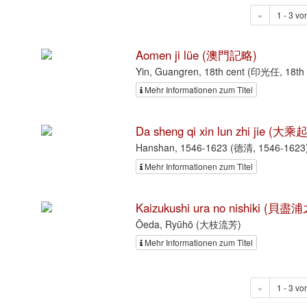
«
1 - 3 vo
Aomen ji lüe (澳門記略)
Yin, Guangren, 18th cent (印光任, 18th 
Mehr Informationen zum Titel
Da sheng qi xin lun zhi jie 
Hanshan, 1546-1623 (德清, 1546-1623);
Mehr Informationen zum Titel
Kaizukushi ura no nishiki (貝盡
Ōeda, Ryūhō (大枝流芳)
Mehr Informationen zum Titel
«
1 - 3 vo