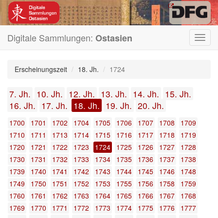
Digitale Sammlungen:
Ostasien
Toggl
navig
Erscheinungszeit
18. Jh.
1724
7. Jh.
10. Jh.
12. Jh.
13. Jh.
14. Jh.
15. Jh.
16. Jh.
17. Jh.
18. Jh.
19. Jh.
20. Jh.
1700
1701
1702
1704
1705
1706
1707
1708
1709
1710
1711
1713
1714
1715
1716
1717
1718
1719
1720
1721
1722
1723
1724
1725
1726
1727
1728
1730
1731
1732
1733
1734
1735
1736
1737
1738
1739
1740
1741
1742
1743
1744
1745
1746
1748
1749
1750
1751
1752
1753
1755
1756
1758
1759
1760
1761
1762
1763
1764
1765
1766
1767
1768
1769
1770
1771
1772
1773
1774
1775
1776
1777