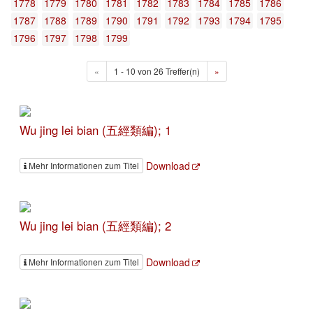
1778
1779
1780
1781
1782
1783
1784
1785
1786
1787
1788
1789
1790
1791
1792
1793
1794
1795
1796
1797
1798
1799
«
1 - 10 von 26 Treffer(n)
»
Wu jing lei bian (五經類編); 1
Download
Mehr Informationen zum Titel
Wu jing lei bian (五經類編); 2
Download
Mehr Informationen zum Titel