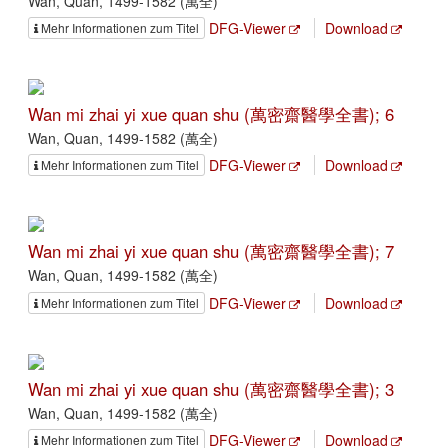
Wan, Quan, 1499-1582 (萬全)
DFG-Viewer
Download
Mehr Informationen zum Titel
Wan mi zhai yi xue quan shu (萬密齋醫學全書); 6
Wan, Quan, 1499-1582 (萬全)
DFG-Viewer
Download
Mehr Informationen zum Titel
Wan mi zhai yi xue quan shu (萬密齋醫學全書); 7
Wan, Quan, 1499-1582 (萬全)
DFG-Viewer
Download
Mehr Informationen zum Titel
Wan mi zhai yi xue quan shu (萬密齋醫學全書); 3
Wan, Quan, 1499-1582 (萬全)
DFG-Viewer
Download
Mehr Informationen zum Titel