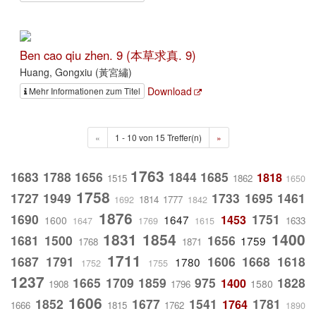
Ben cao qiu zhen. 9 (本草求真. 9)
Huang, Gongxiu (黃宮繡)
Download
Mehr Informationen zum Titel
«
1 - 10 von 15 Treffer(n)
»
1763
1683
1788
1656
1844
1685
1818
1515
1862
1650
1758
1727
1949
1733
1695
1461
1814
1777
1692
1842
1876
1690
1751
1647
1453
1600
1633
1647
1769
1615
1831
1854
1400
1681
1500
1656
1759
1768
1871
1711
1687
1791
1606
1668
1618
1780
1752
1755
1237
1665
1709
1859
975
1828
1400
1580
1908
1796
1606
1852
1677
1541
1781
1764
1666
1815
1762
1890