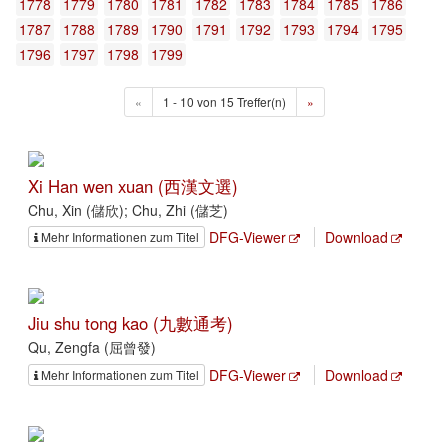
1778
1779
1780
1781
1782
1783
1784
1785
1786
1787
1788
1789
1790
1791
1792
1793
1794
1795
1796
1797
1798
1799
«
1 - 10 von 15 Treffer(n)
»
Xi Han wen xuan (西漢文選)
Chu, Xin (儲欣); Chu, Zhi (儲芝)
DFG-Viewer
Download
Mehr Informationen zum Titel
Jiu shu tong kao (九數通考)
Qu, Zengfa (屈曾發)
DFG-Viewer
Download
Mehr Informationen zum Titel