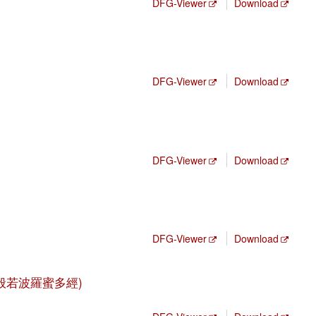
DFG-Viewer
Download
)
DFG-Viewer
Download
)
DFG-Viewer
Download
)
DFG-Viewer
Download
ng (大般若波羅蜜多經)