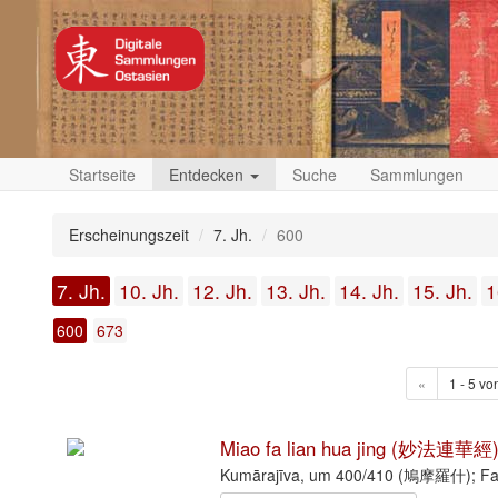
Startseite
Entdecken
Suche
Sammlungen
Erscheinungszeit
7. Jh.
600
7. Jh.
10. Jh.
12. Jh.
13. Jh.
14. Jh.
15. Jh.
1
600
673
«
1 - 5 vo
Miao fa lian hua jing (妙法連華經
Kumārajīva, um 400/410 (鳩摩羅什); F