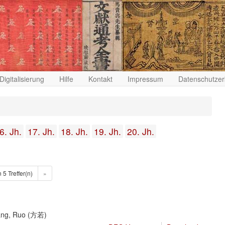
Digitalisierung
Hilfe
Kontakt
Impressum
Datenschutzer
6. Jh.
17. Jh.
18. Jh.
19. Jh.
20. Jh.
n 5 Treffer(n)
»
)
ang, Ruo (方若)