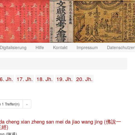
Digitalisierung
Hilfe
Kontakt
Impressum
Datenschutzer
6. Jh.
17. Jh.
18. Jh.
19. Jh.
20. Jh.
n 1 Treffer(n)
»
he da cheng xian zheng san mei da jiao wang jing (佛說一
經)
Tong (陳通)