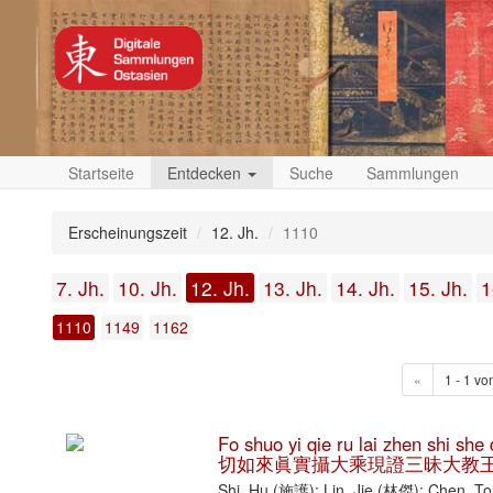
Startseite
Entdecken
Suche
Sammlungen
Erscheinungszeit
12. Jh.
1110
7. Jh.
10. Jh.
12. Jh.
13. Jh.
14. Jh.
15. Jh.
1
1110
1149
1162
«
1 - 1 vo
Fo shuo yi qie ru lai zhen shi s
切如來眞實攝大乘現證三昧大教王
Shi, Hu (施護); Lin, Jie (林傑); Chen, 