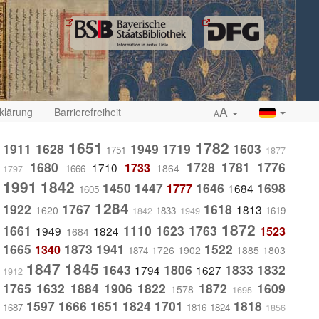
A
klärung
Barrierefreiheit
A
1651
1782
1911
1628
1949
1719
1603
1751
1877
1680
1728
1781
1776
1710
1733
1864
1666
1797
1991
1842
1450
1447
1646
1698
1777
1684
1605
1284
1922
1767
1618
1813
1620
1833
1619
1842
1949
1872
1661
1110
1623
1763
1949
1824
1523
1684
1665
1873
1941
1522
1340
1726
1902
1885
1803
1874
1847
1845
1643
1806
1833
1832
1794
1627
1912
1765
1632
1884
1906
1822
1872
1609
1578
1695
1597
1666
1651
1824
1701
1818
1687
1816
1824
1856