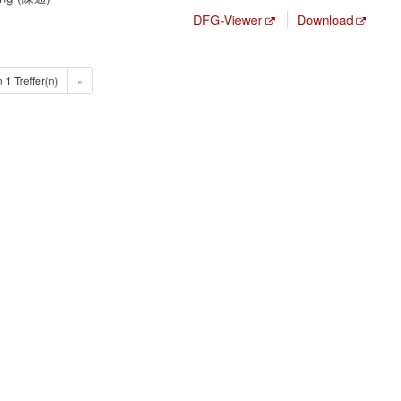
DFG-Viewer
Download
n 1 Treffer(n)
»