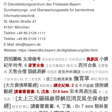
IT-Dienstleistungszentrum des Freistaats Bayern
Durchsetzungs- und Überwachungsstelle für barrierefreie
Informationstechnik
St.-Martin-Straße 47
81541 München
Telefon +49 89 2129-1111
Telefax +49 89 2129-1113
E-Mail: bitv@bayern.de
Website: https://www.ldbv.bayern.de/digitalisierung/bitv.html
西招圖略
太湖備考
小腆
廣參說
重刻書經嫏嬛集註
和歌難波津
紀年坿考. 6
西河合集
家寳全集
峻石法
北齋麁
古文尚書標註
天敎合儒
韻鏡易解
改良外科圖說
画
琵琶譜
翰林重攷字義韻律
撫育草
源三位賴政家集
神社考詳節
廿二史攷異. 3
大板海篇心鏡
[大方廣佛華嚴經]
後附續
續史紀略. 2
女今川益鑑
廣西通志
斷經
宋本周易注疏
讀書齋叢書. 5, 戊集 : Di 8 ben
廿二史
[太上三元賜福赦罪解厄消災延生保命妙
攷異. 7
經]
讀書齋叢書. 4, 丁集 : Di 7 ben
類林新
渡世肝要記