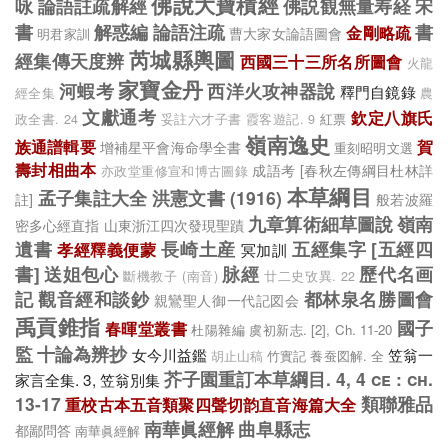
佛說大寶積經
咏
論語註疏解經
佛説観無量寿経
宋
書
解惑編
論語注疏
書
金剛略疏
曹大家女論語圖會
明君家訓
芮城縣輿圖
經集傳天度辨
西國三十三所名所圖會
火龍
家寶金丹
河蝦考
西洋火攻神器說
釋門自鏡錄
經全集
農
文獻通考
欽定八旗氏
紅票
政全書. 24
妥註六才子書
霞客遊記. 9
嶺南逸史
族通譜輯要
賀
增補星平會海命學全書
重刻昭明文選
壽封相曲本
成語考
[春秋左傳綱目杜林詳
亦政堂重修宣和博古圖錄
本草綱目
孟子集註大全
洪憲文書 (1916)
註]
般若波羅
九章算術細草圖說
嶺南
密多心經直指
山東浙江四次發現聖蹟
遺書
長崎土産
五經集字
[五經四
孝經釋義便蒙
冥加訓
書]
送姐包心
脉經
歷代名画
斷機教子 (南音)
廿二史攷異. 22
記
觀音經和談鈔
都林泉名勝圖會
親鸞聖人御一代記図会
禹貢錐指
國子
春暉堂叢書
杜陽雜編
虞初新志. [2], Ch. 11-20
監
十論為辨抄
女今川益鑑
笠翁一
竹實記
養蚕図解. 全
胡止山稿
芥子園重訂本草綱目. 4, 4 ce : ch.
家言全集. 3, 笠翁別集
13-17
類聯雅品
重校古本五音類聚四聲切韵直音海篇大全
南華眞經解
曲阜縣志
都鄙問答
南華眞經解