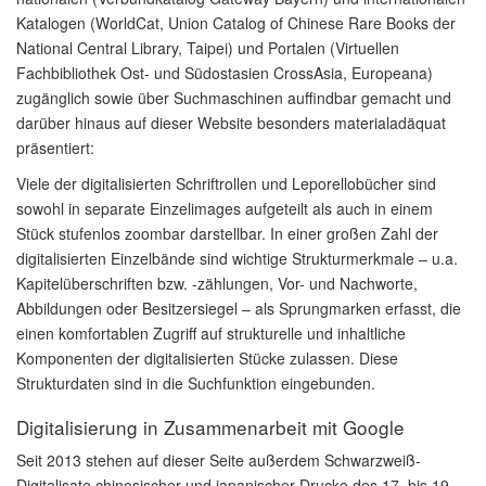
Katalogen (WorldCat, Union Catalog of Chinese Rare Books der
National Central Library, Taipei) und Portalen (Virtuellen
Fachbibliothek Ost- und Südostasien CrossAsia, Europeana)
zugänglich sowie über Suchmaschinen auffindbar gemacht und
darüber hinaus auf dieser Website besonders materialadäquat
präsentiert:
Viele der digitalisierten Schriftrollen und Leporellobücher sind
sowohl in separate Einzelimages aufgeteilt als auch in einem
Stück stufenlos zoombar darstellbar. In einer großen Zahl der
digitalisierten Einzelbände sind wichtige Strukturmerkmale – u.a.
Kapitelüberschriften bzw. -zählungen, Vor- und Nachworte,
Abbildungen oder Besitzersiegel – als Sprungmarken erfasst, die
einen komfortablen Zugriff auf strukturelle und inhaltliche
Komponenten der digitalisierten Stücke zulassen. Diese
Strukturdaten sind in die Suchfunktion eingebunden.
Digitalisierung in Zusammenarbeit mit Google
Seit 2013 stehen auf dieser Seite außerdem Schwarzweiß-
Digitalisate chinesischer und japanischer Drucke des 17. bis 19.