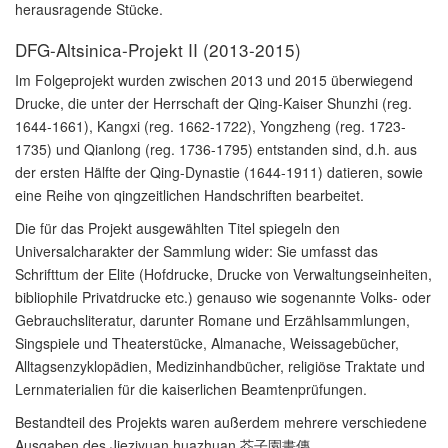
herausragende Stücke.
DFG-Altsinica-Projekt II (2013-2015)
Im Folgeprojekt wurden zwischen 2013 und 2015 überwiegend
Drucke, die unter der Herrschaft der Qing-Kaiser Shunzhi (reg.
1644-1661), Kangxi (reg. 1662-1722), Yongzheng (reg. 1723-
1735) und Qianlong (reg. 1736-1795) entstanden sind, d.h. aus
der ersten Hälfte der Qing-Dynastie (1644-1911) datieren, sowie
eine Reihe von qingzeitlichen Handschriften bearbeitet.
Die für das Projekt ausgewählten Titel spiegeln den
Universalcharakter der Sammlung wider: Sie umfasst das
Schrifttum der Elite (Hofdrucke, Drucke von Verwaltungseinheiten,
bibliophile Privatdrucke etc.) genauso wie sogenannte Volks- oder
Gebrauchsliteratur, darunter Romane und Erzählsammlungen,
Singspiele und Theaterstücke, Almanache, Weissagebücher,
Alltagsenzyklopädien, Medizinhandbücher, religiöse Traktate und
Lernmaterialien für die kaiserlichen Beamtenprüfungen.
Bestandteil des Projekts waren außerdem mehrere verschiedene
Ausgaben des Jieziyuan huazhuan 芥子園畫傳