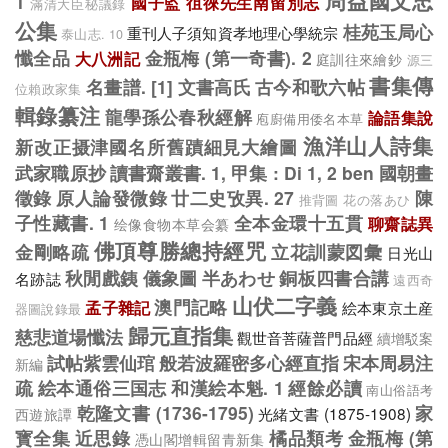
周益國文忠
1
國子監
徂徠先生南留別志
滿清大臣秘議錄
公集
桂苑玉局心
重刊人子須知資孝地理心學統宗
泰山志. 10
懺全品
金瓶梅 (第一奇書). 2
大八洲記
庭訓往來繪鈔
源三
書集傳
名畫譜. [1]
文書高氏
古今和歌六帖
位賴政家集
輯錄纂注
龍學孫公春秋經解
論語集說
庖廚備用倭名本草
漁洋山人詩集
新改正摄津國名所舊蹟細見大繪圖
武家職原抄
讀書齋叢書. 1, 甲集 : Di 1, 2 ben
國朝畫
徵錄
原人論發微錄
廿二史攷異. 27
陳
推背圖
花の落あひ
子性藏書. 1
全本金環十五貫
聊齋誌異
绘像食物本草会纂
佛頂尊勝總持經咒
金剛略疏
立花訓蒙図彙
日光山
秋閒戲銕
儀象圖
半あわせ
銅板四書合講
名跡誌
遠西奇
山伏二字義
澳門記略
孟子雜記
絵本東京土産
器圖說錄最
歸元直指集
慈悲道場懺法
觀世音菩薩普門品經
續增駁案
試帖紫雲仙琯
般若波羅密多心經直指
宋本周易注
新編
疏
絵本通俗三国志
和漢絵本魁. 1
經餘必讀
南山俗語考
乾隆文書 (1736-1795)
家
光緒文書 (1875-1908)
西遊旅譚
寳全集
近思錄
橘品類考
金瓶梅 (第
憑山閣增輯留青新集