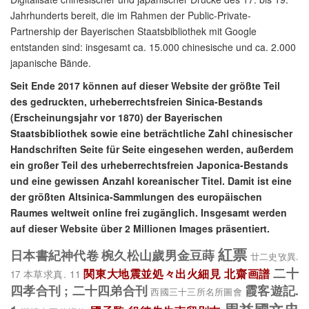
Jahrhunderts bereit, die im Rahmen der Public-Private-
Partnership der Bayerischen Staatsbibliothek mit Google
entstanden sind: insgesamt ca. 15.000 chinesische und ca. 2.000
japanische Bände.
Seit Ende 2017 können auf dieser Website der größte Teil
des gedruckten, urheberrechtsfreien Sinica-Bestands
(Erscheinungsjahr vor 1870) der Bayerischen
Staatsbibliothek sowie eine beträchtliche Zahl chinesischer
Handschriften Seite für Seite eingesehen werden, außerdem
ein großer Teil des urheberrechtsfreien Japonica-Bestands
und eine gewissen Anzahl koreanischer Titel. Damit ist eine
der größten Altsinica-Sammlungen des europäischen
Raumes weltweit online frei zugänglich. Insgesamt werden
auf dieser Website über 2 Millionen Images präsentiert.
紅票
日本書紀神代卷
椀久松山歲男金豆蒔
廿二史攷異.
二十
関東大地震並処々出火細見
北齋画譜
本草求真. 11
17
四孝合刊 ; 二十四弟合刊
霞客遊記.
西國三十三所名所圖會