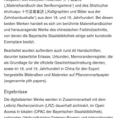
(„Malereihandbuch des Senfkorngartens“) und des Shizhuzhai
shuhuapu 十竹斎書畫譜 („Kalligraphien und Bilder aus der
Zehnbambushalle“) aus dem 18. und 19. Jahrhundert. Bei diesen
beiden Werken handelt es sich um berühmte Malereihandbücher
und herausragende Werke des chinesischen Farbholzschnitts,
von denen die Bayerische Staatsbibliothek einige sehr kunstvolle
Exemplare besitzt.
Bearbeitet wurden außerdem auch rund 40 Handschriften,
darunter kaiserliche Erlasse, Urkunden, Memorandenregister, die
als Grundlage für die offizielle Geschichtsschreibung dienten,
sowie im 18. und 19. Jahrhundert in China für den Export
hergestellte Bilderalben und Malereien auf Pflanzenmarkpapier
(sogenannte pith papers).
Ergebnisse
Die digitalisierten Werke werden in Zusammenarbeit mit dem
Leibniz-Rechenzentrum (LRZ) dauerhaft archiviert, im Open
Access in lokalen (OPAC der Bayerischen Staatsbibliothek),
nationalen (Verbundkatalog Gateway Bayern) und internationalen