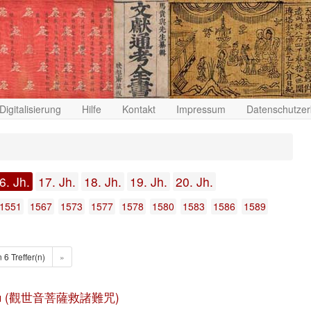
Digitalisierung
Hilfe
Kontakt
Impressum
Datenschutzer
6. Jh.
17. Jh.
18. Jh.
19. Jh.
20. Jh.
1551
1567
1573
1577
1578
1580
1583
1586
1589
n 6 Treffer(n)
»
an zhou (觀世音菩薩救諸難咒)