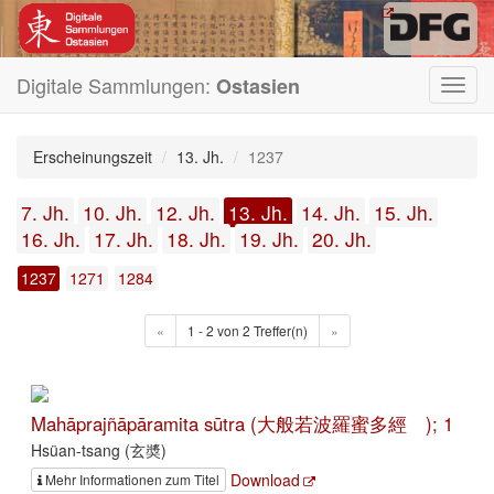
Digitale Sammlungen:
Ostasien
Toggl
navig
Erscheinungszeit
13. Jh.
1237
7. Jh.
10. Jh.
12. Jh.
13. Jh.
14. Jh.
15. Jh.
16. Jh.
17. Jh.
18. Jh.
19. Jh.
20. Jh.
1237
1271
1284
«
1 - 2 von 2 Treffer(n)
»
Mahāprajñāpāramita sūtra (大般若波羅蜜多經 ); 1
Hsüan-tsang (玄奬)
Download
Mehr Informationen zum Titel