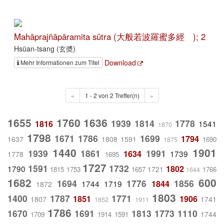
Mahāprajñāpāramita sūtra (大般若波羅蜜多經 ); 2
Hsüan-tsang (玄奬)
Download
Mehr Informationen zum Titel
«
1 - 2 von 2 Treffer(n)
»
1655
1760
1636
1939
1814
1778
1816
1541
1870
1798
1671
1786
1699
1794
1637
1808
1591
1690
1875
1440
1901
1939
1861
1991
1634
1739
1778
1695
1727
1591
1732
1790
1802
1721
1815
1753
1657
1766
1644
1682
600
1694
1776
1856
1744
1719
1844
1872
1803
1400
1787
1771
1851
1906
1807
1741
1852
1911
1786
1670
1691
1813
1773
1110
1744
1709
1914
1591