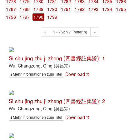
1778
1779
1780
1781
1782
1783
1784
1785
1786
1787
1788
1789
1790
1791
1792
1793
1794
1795
1796
1797
1798
1799
«
1 - 7 von 7 Treffer(n)
»
Si shu jing zhu ji zheng (四書經註集證); 1
Wu, Changzong, Qing (吳昌宗)
Download
Mehr Informationen zum Titel
Si shu jing zhu ji zheng (四書經註集證); 2
Wu, Changzong, Qing (吳昌宗)
Download
Mehr Informationen zum Titel