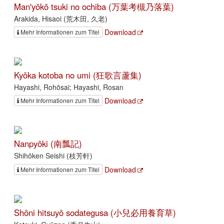
Man'yōkō tsuki no ochiba (万葉考槻乃落葉)
Arakida, Hisaoi (荒木田, 久老)
Download
Mehr Informationen zum Titel
Kyōka kotoba no umi (狂歌言蘆集)
Hayashi, Rohōsai; Hayashi, Rosan
Download
Mehr Informationen zum Titel
Nanpyōki (南瓢記)
Shihōken Seishi (枝芳軒)
Download
Mehr Informationen zum Titel
Shōni hitsuyō sodategusa (小兒必用養育草)