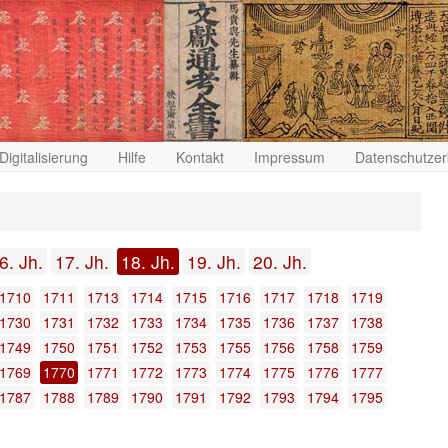
Digitalisierung
Hilfe
Kontakt
Impressum
Datenschutzer
6. Jh.
17. Jh.
18. Jh.
19. Jh.
20. Jh.
1710
1711
1713
1714
1715
1716
1717
1718
1719
1730
1731
1732
1733
1734
1735
1736
1737
1738
1749
1750
1751
1752
1753
1755
1756
1758
1759
1769
1770
1771
1772
1773
1774
1775
1776
1777
1787
1788
1789
1790
1791
1792
1793
1794
1795