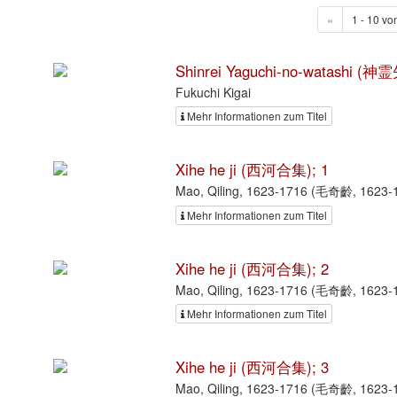
«
1 - 10 vo
Shinrei Yaguchi-no-watashi (
Fukuchi Kigai
Mehr Informationen zum Titel
Xihe he ji (西河合集); 1
Mao, Qiling, 1623-1716 (毛奇齡, 1623-
Mehr Informationen zum Titel
Xihe he ji (西河合集); 2
Mao, Qiling, 1623-1716 (毛奇齡, 1623-
Mehr Informationen zum Titel
Xihe he ji (西河合集); 3
Mao, Qiling, 1623-1716 (毛奇齡, 1623-