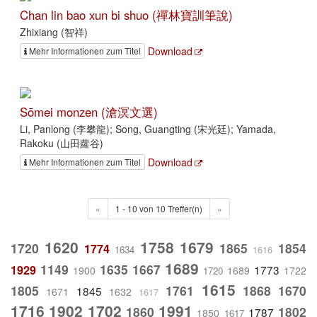
Chan lin bao xun bi shuo (禪林寶訓筆說)
Zhixiang (智祥)
Download
Mehr Informationen zum Titel
Sōmei monzen (滄溟文選)
Li, Panlong (李攀龍); Song, Guangting (宋光廷); Yamada,
Rakoku (山田蘿谷)
Download
Mehr Informationen zum Titel
«
1 - 10 von 10 Treffer(n)
»
1620
1758
1679
1720
1865
1854
1774
1634
1616
1689
1149
1635
1667
1929
1773
1900
1689
1722
1720
1615
1805
1761
1868
1670
1845
1671
1632
1617
1716
1902
1702
1991
1860
1802
1787
1850
1617