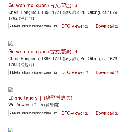
Gu wen mei quan (古文眉詮); 3
Chen, Hongmou, 1696-1771 (陳弘謀); Pu, Qilong, ca.1679-
1762 (浦起龍)
DFG-Viewer
Download
Mehr Informationen zum Titel
Gu wen mei quan (古文眉詮); 4
Chen, Hongmou, 1696-1771 (陳弘謀); Pu, Qilong, ca.1679-
1762 (浦起龍)
DFG-Viewer
Download
Mehr Informationen zum Titel
Lü shu tang yi ji (綠墅堂遺集)
Wu, Yuwen, 16. Jh (吳譽聞)
DFG-Viewer
Download
Mehr Informationen zum Titel