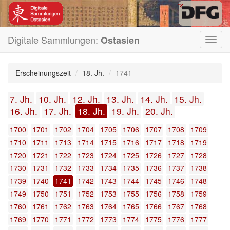
Digitale Sammlungen:
Ostasien
Toggl
navig
Erscheinungszeit
18. Jh.
1741
7. Jh.
10. Jh.
12. Jh.
13. Jh.
14. Jh.
15. Jh.
16. Jh.
17. Jh.
18. Jh.
19. Jh.
20. Jh.
1700
1701
1702
1704
1705
1706
1707
1708
1709
1710
1711
1713
1714
1715
1716
1717
1718
1719
1720
1721
1722
1723
1724
1725
1726
1727
1728
1730
1731
1732
1733
1734
1735
1736
1737
1738
1739
1740
1741
1742
1743
1744
1745
1746
1748
1749
1750
1751
1752
1753
1755
1756
1758
1759
1760
1761
1762
1763
1764
1765
1766
1767
1768
1769
1770
1771
1772
1773
1774
1775
1776
1777