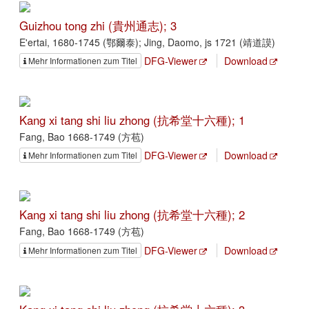
Guizhou tong zhi (貴州通志); 3
E'ertai, 1680-1745 (鄂爾泰); Jing, Daomo, js 1721 (靖道謨)
DFG-Viewer
Download
Mehr Informationen zum Titel
Kang xi tang shi liu zhong (抗希堂十六種); 1
Fang, Bao 1668-1749 (方苞)
DFG-Viewer
Download
Mehr Informationen zum Titel
Kang xi tang shi liu zhong (抗希堂十六種); 2
Fang, Bao 1668-1749 (方苞)
DFG-Viewer
Download
Mehr Informationen zum Titel