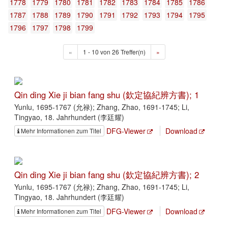
1778
1779
1780
1781
1782
1783
1784
1785
1786
1787
1788
1789
1790
1791
1792
1793
1794
1795
1796
1797
1798
1799
«
1 - 10 von 26 Treffer(n)
»
Qin ding Xie ji bian fang shu (欽定協紀辨方書); 1
Yunlu, 1695-1767 (允禄); Zhang, Zhao, 1691-1745; Li,
Tingyao, 18. Jahrhundert (李廷耀)
DFG-Viewer
Download
Mehr Informationen zum Titel
Qin ding Xie ji bian fang shu (欽定協紀辨方書); 2
Yunlu, 1695-1767 (允禄); Zhang, Zhao, 1691-1745; Li,
Tingyao, 18. Jahrhundert (李廷耀)
DFG-Viewer
Download
Mehr Informationen zum Titel