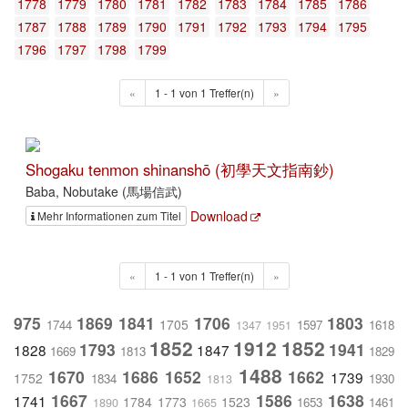
1778
1779
1780
1781
1782
1783
1784
1785
1786
1787
1788
1789
1790
1791
1792
1793
1794
1795
1796
1797
1798
1799
«
1 - 1 von 1 Treffer(n)
»
Shogaku tenmon shinanshō (初學天文指南鈔)
Baba, Nobutake (馬場信武)
Download
Mehr Informationen zum Titel
«
1 - 1 von 1 Treffer(n)
»
975
1869
1841
1706
1803
1705
1744
1597
1618
1347
1951
1852
1912
1852
1793
1941
1828
1847
1669
1813
1829
1488
1670
1686
1652
1662
1739
1752
1834
1930
1813
1667
1586
1638
1741
1784
1773
1523
1653
1461
1890
1665