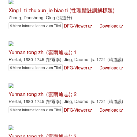
Xing li ti zhu xun jie biao ti (性理體註訓解標題)
Zhang, Daosheng, Qing (張道升)
DFG-Viewer
Download
Mehr Informationen zum Titel
Yunnan tong zhi (雲南通志); 1
E'ertai, 1680-1745 (鄂爾泰); Jing, Daomo, js. 1721 (靖道謨)
DFG-Viewer
Download
Mehr Informationen zum Titel
Yunnan tong zhi (雲南通志); 2
E'ertai, 1680-1745 (鄂爾泰); Jing, Daomo, js. 1721 (靖道謨)
DFG-Viewer
Download
Mehr Informationen zum Titel
Yunnan tong zhi (雲南通志); 3