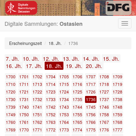
Digitale Sammlungen:
Ostasien
Toggl
navig
Erscheinungszeit
18. Jh.
1736
7. Jh.
10. Jh.
12. Jh.
13. Jh.
14. Jh.
15. Jh.
16. Jh.
17. Jh.
18. Jh.
19. Jh.
20. Jh.
1700
1701
1702
1704
1705
1706
1707
1708
1709
1710
1711
1713
1714
1715
1716
1717
1718
1719
1720
1721
1722
1723
1724
1725
1726
1727
1728
1730
1731
1732
1733
1734
1735
1736
1737
1738
1739
1740
1741
1742
1743
1744
1745
1746
1748
1749
1750
1751
1752
1753
1755
1756
1758
1759
1760
1761
1762
1763
1764
1765
1766
1767
1768
1769
1770
1771
1772
1773
1774
1775
1776
1777