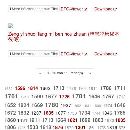
DFG-Viewer
Download
Mehr Informationen zum Titel
Zeng yi shuo Tang mi ben hou zhuan (增異説唐秘本
後傳)
DFG-Viewer
Download
Mehr Informationen zum Titel
«
1 - 10 von 11 Treffer(n)
»
1713
1786
1711
1596
1814
1662
1776
1814
1902
1652
1761
1781
1590
1677
1646
1767
1726
1713
1918
1780
1652
1824
1669
1646
1937
1774
1862
1641
1606
1672
1832
1734
1785
1237
1635
1877
1846
1756
1744
1860
1911
1713
1664
1699
1863
1431
1821
1835
1820
1806
1533
1618
1876
1301
1816
1879
1861
673
1753
1786