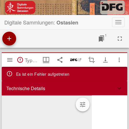
Digitale Sammlungen:
Ostasien
Toggl
navig
1
Mirador
TypeError: Failed to fetch
Viewer
Es ist ein Fehler aufgetreten
Technische Details