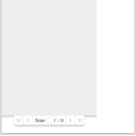
Scan
/ 
0