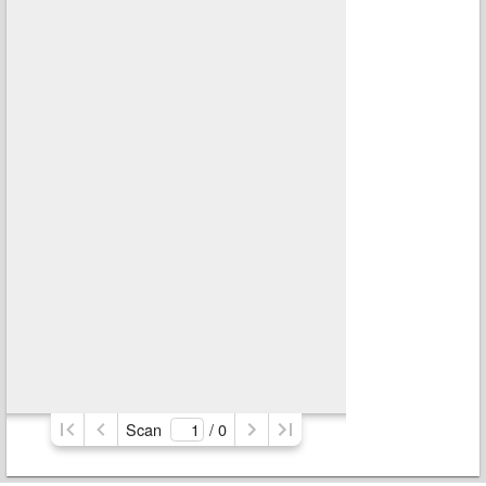
Scan
/ 
0