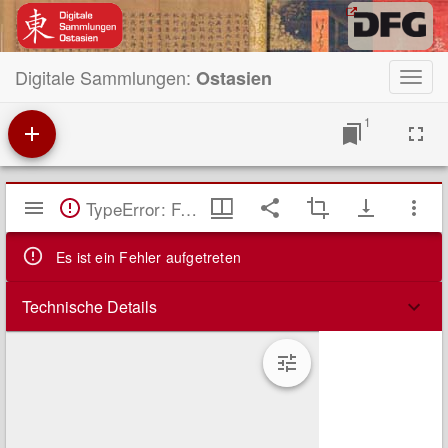
Digitale Sammlungen:
Ostasien
Toggl
navig
1
Mirador
TypeError: Failed to fetch
Viewer
Es ist ein Fehler aufgetreten
Technische Details