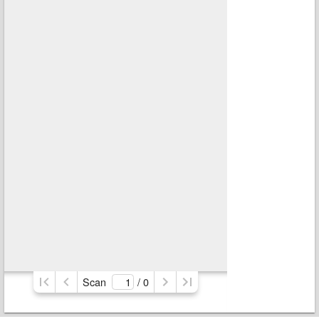
Scan
/ 
0