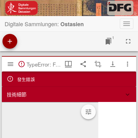
Digitale Sammlungen:
Ostasien
Toggl
navig
1
Mirador
TypeError: Failed to fetch
閱
覽
器
發生錯誤
技術細節