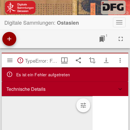
Digitale Sammlungen:
Ostasien
Toggl
navig
1
Mirador
TypeError: Failed to fetch
Viewer
Es ist ein Fehler aufgetreten
Technische Details