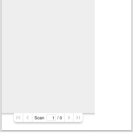
Scan
/ 
0