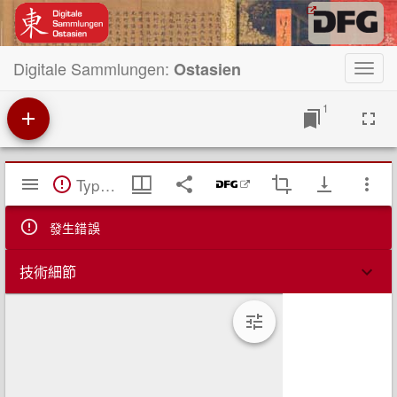
Digitale Sammlungen:
Ostasien
Toggl
navig
1
Mirador
TypeError: Failed to fetch
閱
覽
器
發生錯誤
技術細節