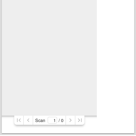
Scan
/ 
0