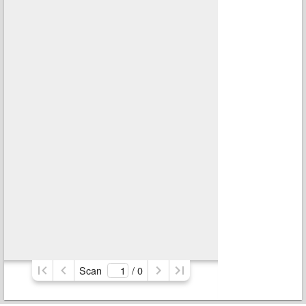
Scan
/ 
0