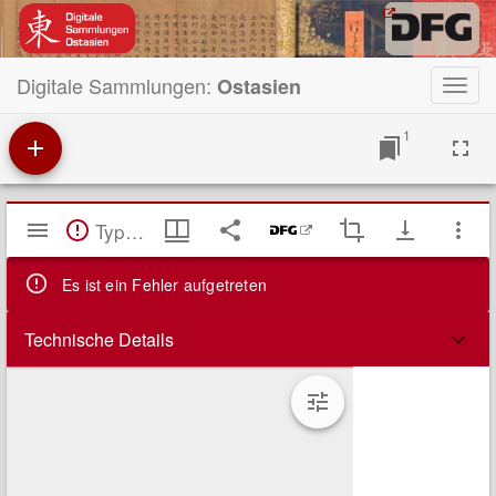
Digitale Sammlungen:
Ostasien
Toggl
navig
1
Mirador
TypeError: Failed to fetch
Viewer
Es ist ein Fehler aufgetreten
Technische Details