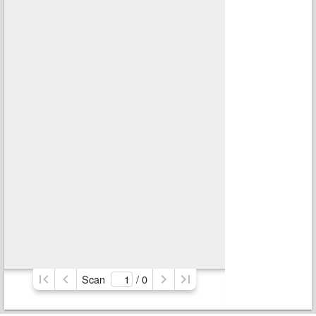
Scan
/ 
0