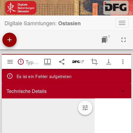
Digitale Sammlungen:
Ostasien
Toggl
navig
1
Mirador
TypeError: Failed to fetch
Viewer
Es ist ein Fehler aufgetreten
Technische Details