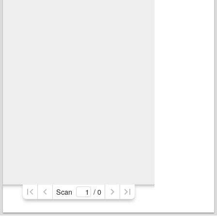
Scan
/ 
0