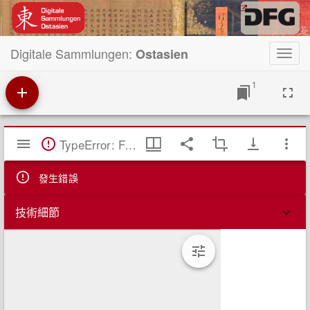
Digitale Sammlungen:
Ostasien
Toggl
navig
1
Mirador
TypeError: Failed to fetch
閱
覽
器
發生錯誤
技術細節