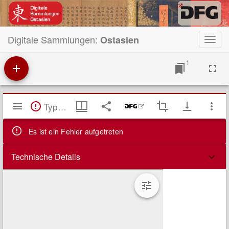
Digitale Sammlungen:
Ostasien
Toggl
navig
1
Mirador
TypeError: Failed to fetch
Viewer
Es ist ein Fehler aufgetreten
Technische Details