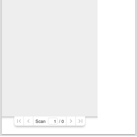
Scan
/ 
0