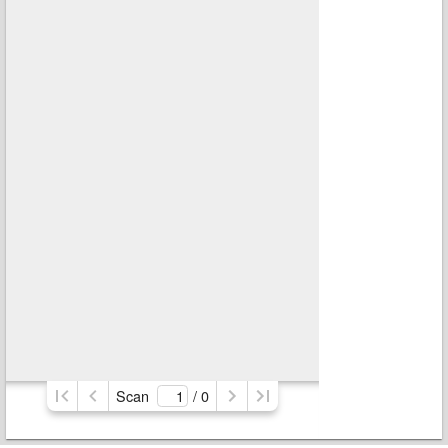
Scan
/ 
0