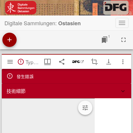
Digitale Sammlungen:
Ostasien
Toggl
navig
1
Mirador
TypeError: Failed to fetch
閱
覽
器
發生錯誤
技術細節