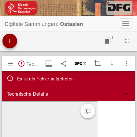
Digitale Sammlungen:
Ostasien
Toggl
navig
1
Mirador
TypeError: Failed to fetch
Viewer
Es ist ein Fehler aufgetreten
Technische Details