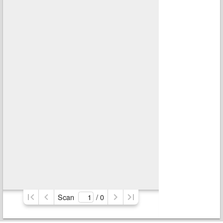
Scan
/ 
0