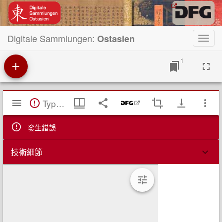
Digitale Sammlungen:
Ostasien
Toggl
navig
1
Mirador
TypeError: Failed to fetch
閱
覽
器
發生錯誤
技術細節