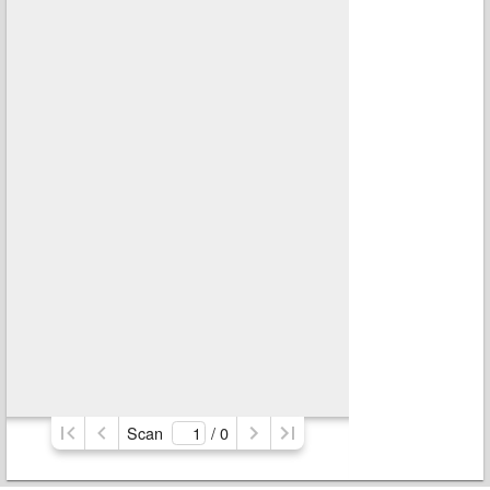
Scan
/ 
0