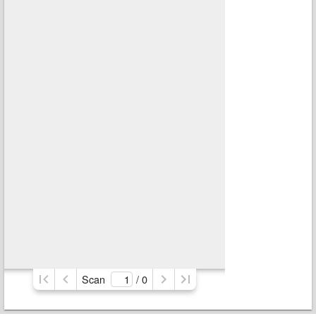
Scan
/ 
0