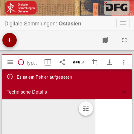
Digitale Sammlungen:
Ostasien
Toggl
navig
1
Mirador
TypeError: Failed to fetch
Viewer
Es ist ein Fehler aufgetreten
Technische Details