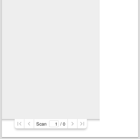
Scan
/ 
0