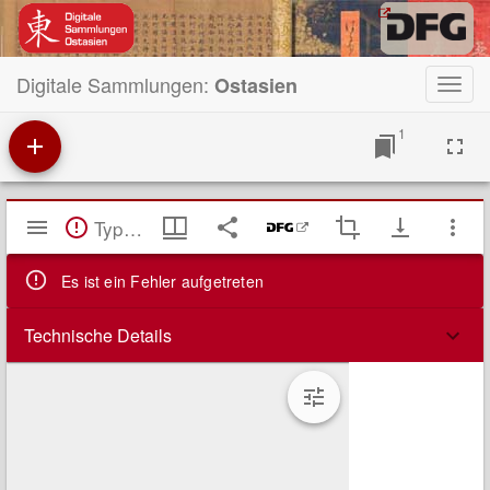
Digitale Sammlungen:
Ostasien
Toggl
navig
1
Mirador
TypeError: Failed to fetch
Viewer
Es ist ein Fehler aufgetreten
Technische Details