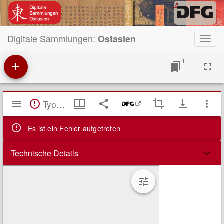
Digitale Sammlungen:
Ostasien
Toggl
navig
1
Mirador
TypeError: Failed to fetch
Viewer
Es ist ein Fehler aufgetreten
Technische Details