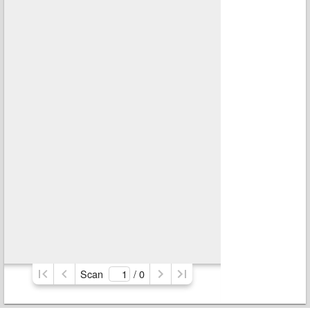
Scan
/ 
0