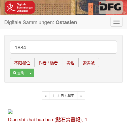
Digitale Sammlungen:
Ostasien
Toggl
navig
不限欄位
作者 / 編者
書名
索書號
Toggle Dropdown
查詢
«
1 - 4 的 4 擊中
»
Dian shi zhai hua bao (點石齋畫報); 1