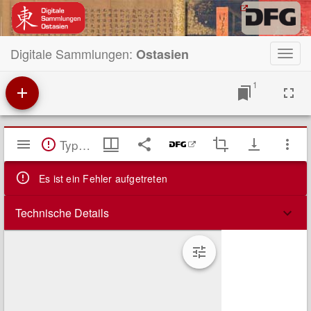
Digitale Sammlungen:
Ostasien
Toggl
navig
1
Mirador
TypeError: Failed to fetch
Viewer
Es ist ein Fehler aufgetreten
Technische Details