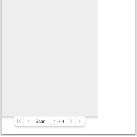
Scan
/ 
0