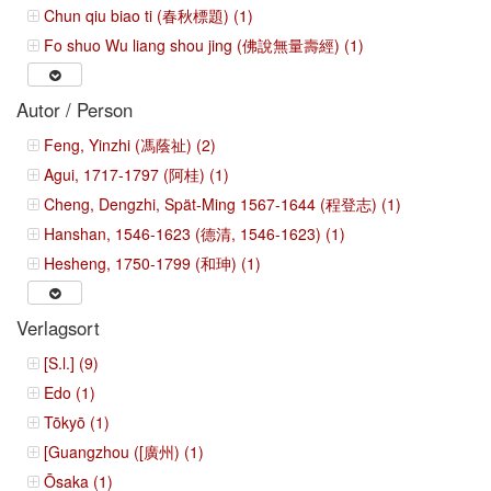
Chun qiu biao ti (春秋標題) (1)
Fo shuo Wu liang shou jing (佛說無量壽經) (1)
Autor / Person
Feng, Yinzhi (馮蔭祉) (2)
Agui, 1717-1797 (阿桂) (1)
Cheng, Dengzhi, Spät-Ming 1567-1644 (程登志) (1)
Hanshan, 1546-1623 (德清, 1546-1623) (1)
Hesheng, 1750-1799 (和珅) (1)
Verlagsort
[S.l.] (9)
Edo (1)
Tōkyō (1)
[Guangzhou ([廣州) (1)
Ōsaka (1)