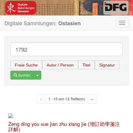
Digitale Sammlungen:
Ostasien
Toggl
navig
Freie Suche
Autor / Person
Titel
Signatur
Toggle Dropdown
Suchen
«
1 - 10 von 13 Treffer(n)
»
Zeng ding you xue jian zhu xiang jie (增訂幼學箋注
詳解)