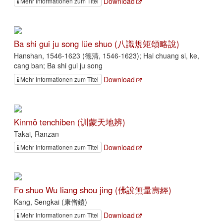
Download
Mehr Informationen zum Titel
Ba shi gui ju song lüe shuo (八識規矩頌略說)
Hanshan, 1546-1623 (德清, 1546-1623); Hai chuang si, ke,
cang ban; Ba shi gui ju song
Download
Mehr Informationen zum Titel
Kinmō tenchiben (训蒙天地辨)
Takai, Ranzan
Download
Mehr Informationen zum Titel
Fo shuo Wu liang shou jing (佛說無量壽經)
Kang, Sengkai (康僧鎧)
Download
Mehr Informationen zum Titel