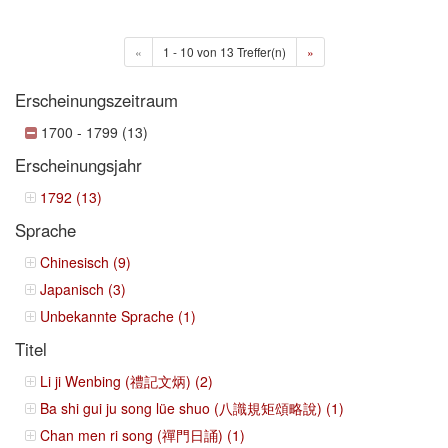
«
1 - 10 von 13 Treffer(n)
»
Erscheinungszeitraum
1700 - 1799 (13)
Erscheinungsjahr
1792 (13)
Sprache
Chinesisch (9)
Japanisch (3)
Unbekannte Sprache (1)
Titel
Li ji Wenbing (禮記文炳) (2)
Ba shi gui ju song lüe shuo (八識規矩頌略說) (1)
Chan men ri song (禪門日誦) (1)