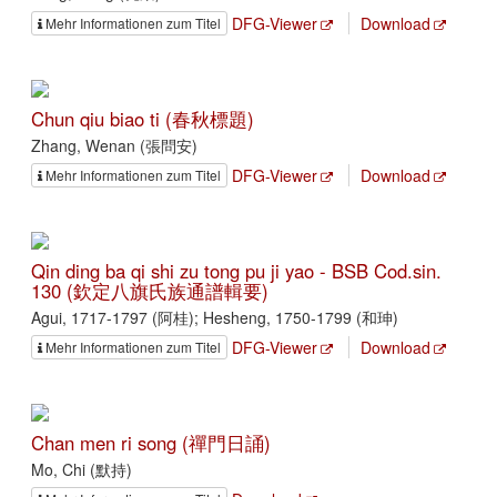
DFG-Viewer
Download
Mehr Informationen zum Titel
Chun qiu biao ti (春秋標題)
Zhang, Wenan (張問安)
DFG-Viewer
Download
Mehr Informationen zum Titel
Qin ding ba qi shi zu tong pu ji yao - BSB Cod.sin.
130 (欽定八旗氏族通譜輯要)
Agui, 1717-1797 (阿桂); Hesheng, 1750-1799 (和珅)
DFG-Viewer
Download
Mehr Informationen zum Titel
Chan men ri song (禪門日誦)
Mo, Chi (默持)