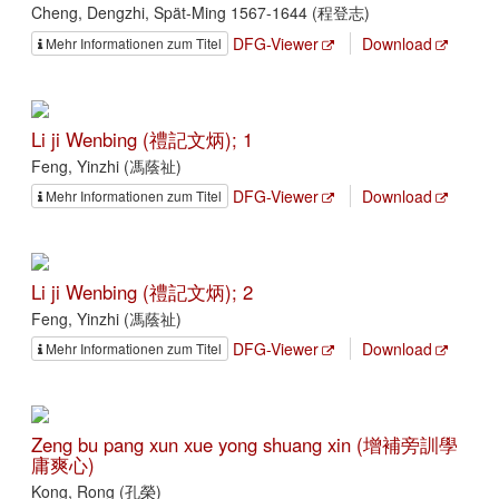
Cheng, Dengzhi, Spät-Ming 1567-1644 (程登志)
DFG-Viewer
Download
Mehr Informationen zum Titel
Li ji Wenbing (禮記文炳); 1
Feng, Yinzhi (馮蔭祉)
DFG-Viewer
Download
Mehr Informationen zum Titel
Li ji Wenbing (禮記文炳); 2
Feng, Yinzhi (馮蔭祉)
DFG-Viewer
Download
Mehr Informationen zum Titel
Zeng bu pang xun xue yong shuang xin (增補旁訓學
庸爽心)
Kong, Rong (孔榮)