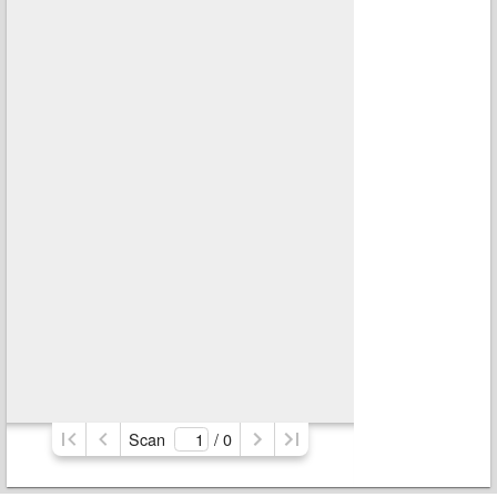
Scan
/ 
0