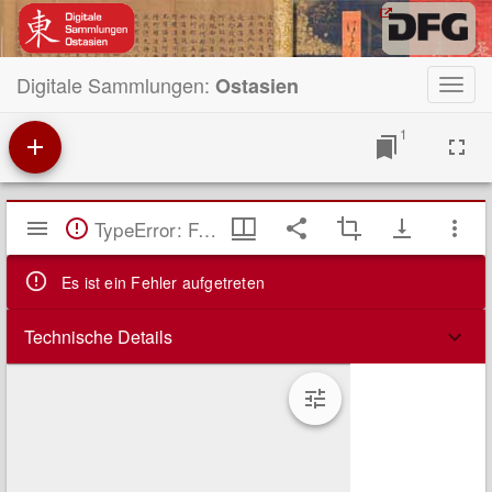
Digitale Sammlungen:
Ostasien
Toggl
navig
1
Mirador
TypeError: Failed to fetch
Viewer
Es ist ein Fehler aufgetreten
Technische Details