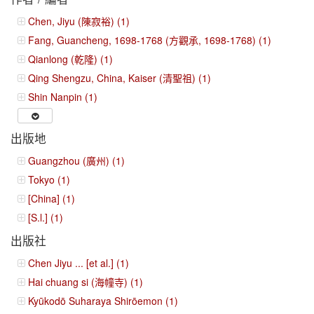
Chen, Jiyu (陳寂裕) (1)
Fang, Guancheng, 1698-1768 (方觀承, 1698-1768) (1)
Qianlong (乾隆) (1)
Qing Shengzu, China, Kaiser (清聖祖) (1)
Shin Nanpin (1)
出版地
Guangzhou (廣州) (1)
Tokyo (1)
[China] (1)
[S.l.] (1)
出版社
Chen Jiyu ... [et al.] (1)
Hai chuang si (海幢寺) (1)
Kyūkodō Suharaya Shirōemon (1)