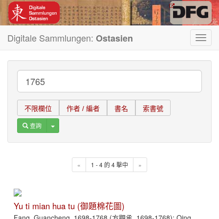
Digitale Sammlungen:
Ostasien
Toggl
navig
不限欄位
作者 / 編者
書名
索書號
Toggle Dropdown
查詢
«
1 - 4 的 4 擊中
»
Yu ti mian hua tu (御題棉花圖)
Fang, Guancheng, 1698-1768 (方觀承, 1698-1768); Qing