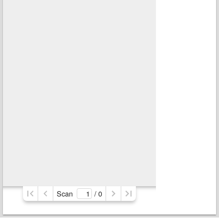
Scan
/ 
0