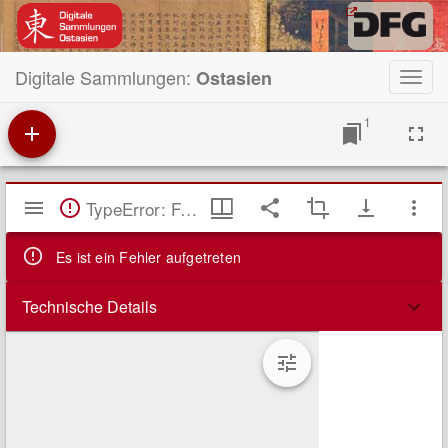
Digitale Sammlungen:
Ostasien
Toggl
navig
1
Mirador
TypeError: Failed to fetch
Viewer
Es ist ein Fehler aufgetreten
Technische Details