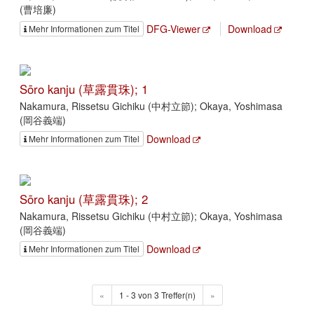
(曹培廉)
DFG-Viewer
Download
Mehr Informationen zum Titel
Sōro kanju (草露貫珠); 1
Nakamura, Rissetsu Gichiku (中村立節); Okaya, Yoshimasa
(岡谷義端)
Download
Mehr Informationen zum Titel
Sōro kanju (草露貫珠); 2
Nakamura, Rissetsu Gichiku (中村立節); Okaya, Yoshimasa
(岡谷義端)
Download
Mehr Informationen zum Titel
«
1 - 3 von 3 Treffer(n)
»