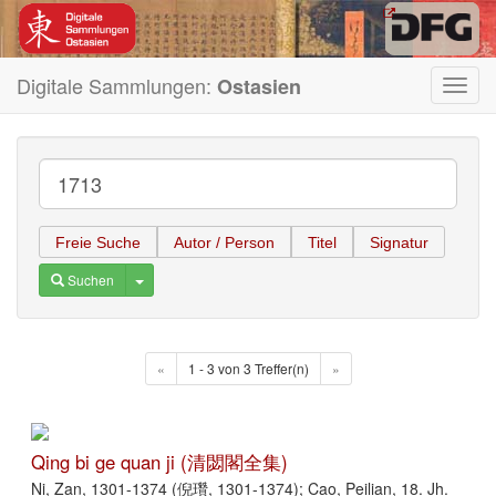
Digitale Sammlungen:
Ostasien
Toggl
navig
Freie Suche
Autor / Person
Titel
Signatur
Toggle Dropdown
Suchen
«
1 - 3 von 3 Treffer(n)
»
Qing bi ge quan ji (清閟閣全集)
Ni, Zan, 1301-1374 (倪瓚, 1301-1374); Cao, Peilian, 18. Jh.