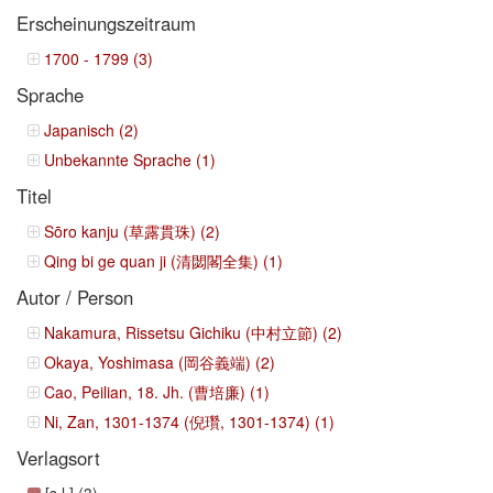
Erscheinungszeitraum
1700 - 1799 (3)
Sprache
Japanisch (2)
Unbekannte Sprache (1)
Titel
Sōro kanju (草露貫珠) (2)
Qing bi ge quan ji (清閟閣全集) (1)
Autor / Person
Nakamura, Rissetsu Gichiku (中村立節) (2)
Okaya, Yoshimasa (岡谷義端) (2)
Cao, Peilian, 18. Jh. (曹培廉) (1)
Ni, Zan, 1301-1374 (倪瓚, 1301-1374) (1)
Verlagsort