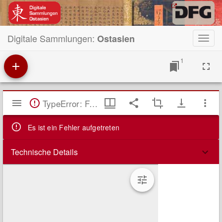
Digitale Sammlungen:
Ostasien
Toggl
navig
1
Mirador
TypeError: Failed to fetch
Viewer
Es ist ein Fehler aufgetreten
Technische Details