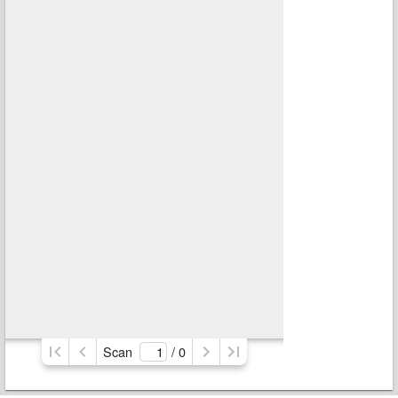
Scan
/ 
0