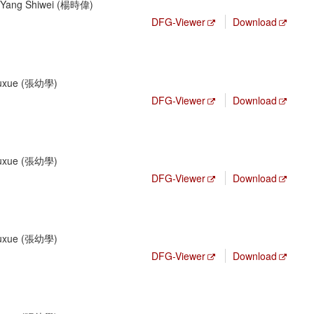
; Yang Shiwei (楊時偉)
DFG-Viewer
Download
Youxue (張幼學)
DFG-Viewer
Download
Youxue (張幼學)
DFG-Viewer
Download
Youxue (張幼學)
DFG-Viewer
Download