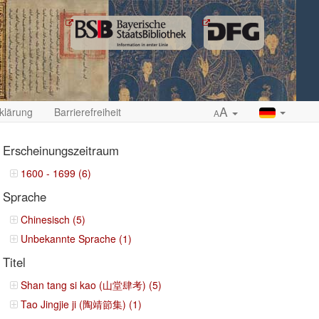
A
klärung
Barrierefreiheit
A
Erscheinungszeitraum
1600 - 1699 (6)
Sprache
ropdown
Chinesisch (5)
Unbekannte Sprache (1)
Titel
Shan tang si kao (山堂肆考) (5)
Tao Jingjie ji (陶靖節集) (1)