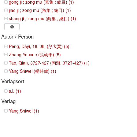
gong ji ; zong mu (宮集 ; 總目) (1)
jiao ji ; zong mu (角集 ; 總目) (1)
shang ji ; zong mu (商集 ; 總目) (1)
Autor / Person
Peng, Dayi, 16. Jh. (彭大翼) (5)
Zhang Youxue (張幼學) (5)
Tao, Qian, 372?-427 (陶潛, 372?-427) (1)
Yang Shiwei (楊時偉) (1)
Verlagsort
s.l. (1)
Verlag
Yang Shiwei (1)