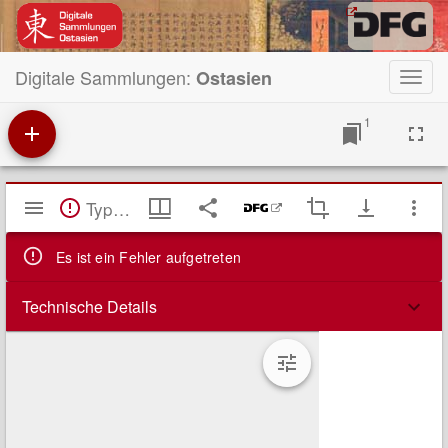
Digitale Sammlungen:
Ostasien
Toggl
navig
1
Mirador
TypeError: Failed to fetch
Viewer
Es ist ein Fehler aufgetreten
Technische Details