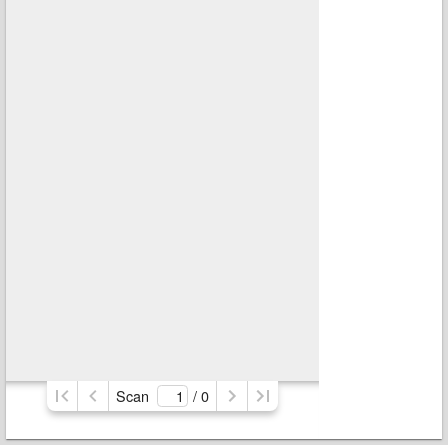
Scan
/ 
0