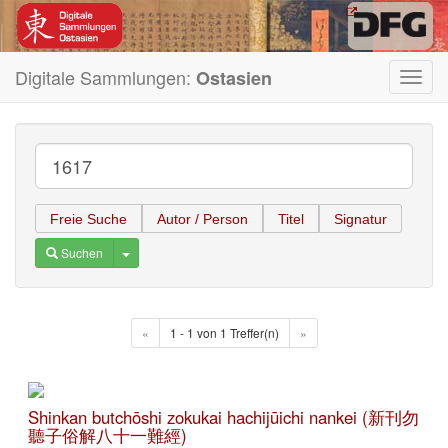
Digitale Sammlungen:
Ostasien
Toggl
navig
Freie Suche
Autor / Person
Titel
Signatur
Toggle Dropdown
Suchen
«
1 - 1 von 1 Treffer(n)
»
Shinkan butchōshi zokukai hachijūichi nankei (新刊勿
聽子俗解八十一難經)