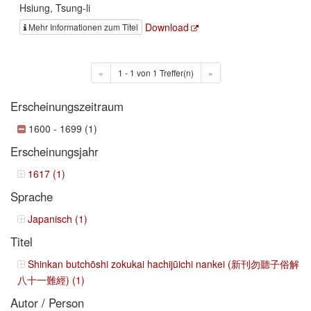
Hsiung, Tsung-li
Download
Mehr Informationen zum Titel
«
1 - 1 von 1 Treffer(n)
»
Erscheinungszeitraum
1600 - 1699 (1)
Erscheinungsjahr
1617 (1)
Sprache
Japanisch (1)
Titel
Shinkan butchōshi zokukai hachijūichi nankei (新刊勿聽子俗解
八十一難經) (1)
Autor / Person