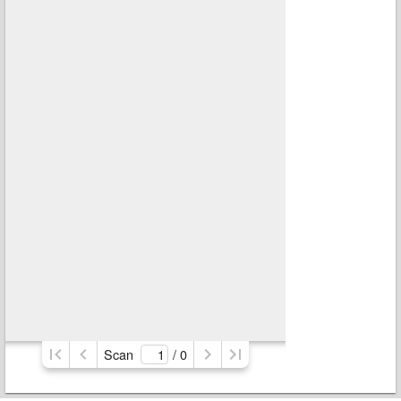
Scan
/ 
0