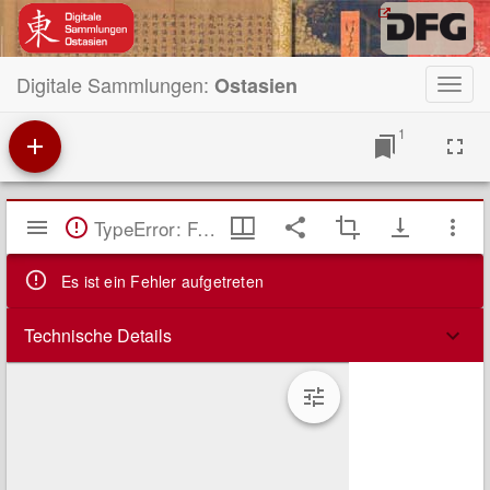
Digitale Sammlungen:
Ostasien
Toggl
navig
1
Mirador
TypeError: Failed to fetch
Viewer
Es ist ein Fehler aufgetreten
Technische Details