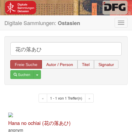
Digitale Sammlungen:
Ostasien
Toggl
navig
Freie Suche
Autor / Person
Titel
Signatur
Toggle Dropdown
Suchen
«
1 - 1 von 1 Treffer(n)
»
Hana no ochiai (花の落あひ)
anonym