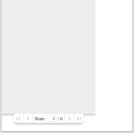
Scan
/ 
0