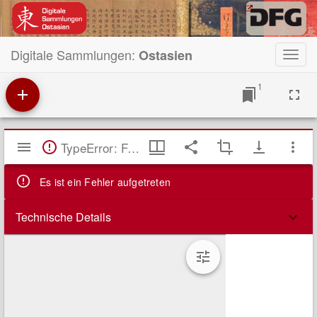
Digitale Sammlungen:
Ostasien
Toggl
navig
1
Mirador
TypeError: Failed to fetch
Viewer
Es ist ein Fehler aufgetreten
Technische Details