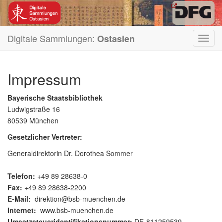
Digitale Sammlungen:
Ostasien
Toggl
navig
Impressum
Bayerische Staatsbibliothek
Ludwigstraße 16
80539 München
Gesetzlicher Vertreter:
Generaldirektorin Dr. Dorothea Sommer
Telefon:
+49 89 28638-0
Fax:
+49 89 28638-2200
E-Mail:
direktion@bsb-muenchen.de
Internet:
www.bsb-muenchen.de
Umsatzsteueridentifikationsnummer:
DE-811259539