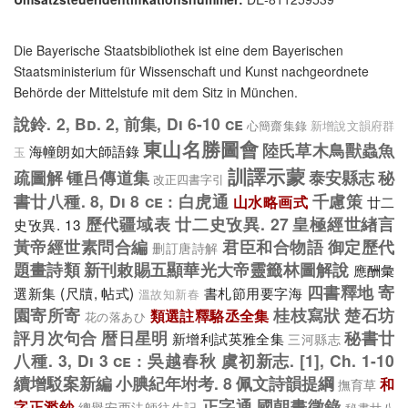
Die Bayerische Staatsbibliothek ist eine dem Bayerischen
Staatsministerium für Wissenschaft und Kunst nachgeordnete
Behörde der Mittelstufe mit dem Sitz in München.
說鈴. 2, Bd. 2, 前集, Di 6-10 ce
心簡齋集錄
新增說文韻府群
東山名勝圖會
陸氏草木鳥獸蟲魚
海幢朗如大師語錄
玉
訓譯示蒙
疏圖解
锺吕傳道集
泰安縣志
秘
改正四書字引
書廿八種. 8, Di 8 ce : 白虎通
千慮策
山水略画式
廿二
歷代疆域表
廿二史攷異. 27
皇極經世緖言
史攷異. 13
黃帝經世素問合編
君臣和合物語
御定歷代
删訂唐詩解
題畫詩類
新刊敕賜五顯華光大帝靈籤林圖解說
應酬彙
四書釋地
寄
選新集 (尺牘, 帖式)
書札節用要字海
溫故知新春
園寄所寄
桂枝寫狀
楚石坊
類選註釋駱丞全集
花の落あひ
評月次句合
暦日星明
秘書廿
新增利試英雅全集
三河縣志
八種. 3, Di 3 ce : 吳越春秋
虞初新志. [1], Ch. 1-10
續增駁案新編
小腆紀年坿考. 8
佩文詩韻提綱
和
撫育草
正字通
國朝畫徵錄
字正濫鈔
總譽安西法師往生記
秘書廿八