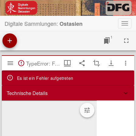
Digitale Sammlungen:
Ostasien
Toggl
navig
1
Mirador
TypeError: Failed to fetch
Viewer
Es ist ein Fehler aufgetreten
Technische Details