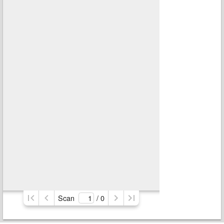
Scan
/ 
0