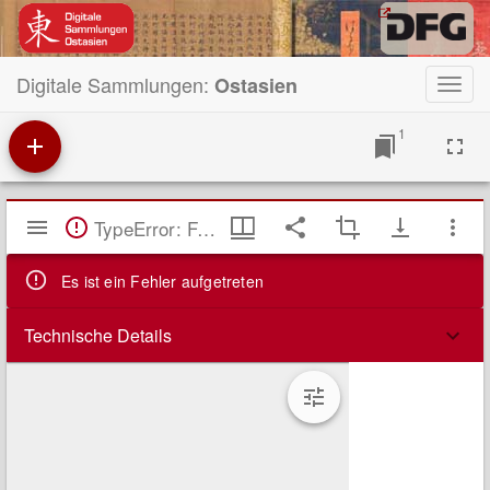
Digitale Sammlungen:
Ostasien
Toggl
navig
1
Mirador
TypeError: Failed to fetch
Viewer
Es ist ein Fehler aufgetreten
Technische Details