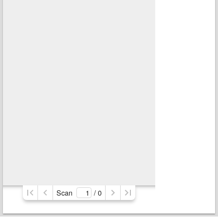
Scan
/ 
0