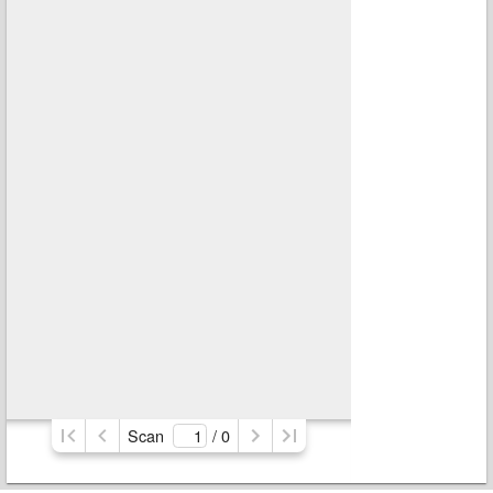
Scan
/ 
0