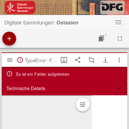
Digitale Sammlungen:
Ostasien
Toggl
navig
1
Mirador
TypeError: Failed to fetch
Viewer
Es ist ein Fehler aufgetreten
Technische Details