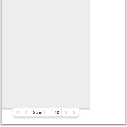
Scan
/ 
0