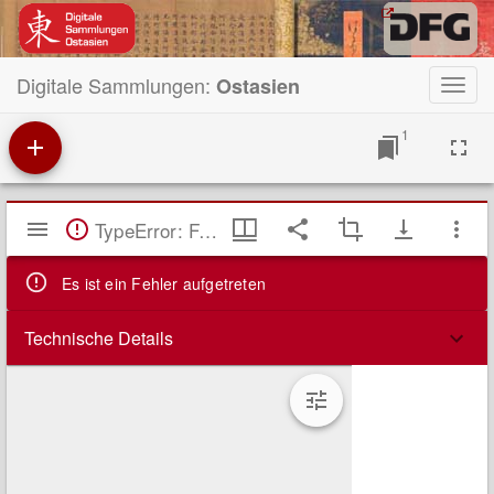
Digitale Sammlungen:
Ostasien
Toggl
navig
1
Mirador
TypeError: Failed to fetch
Viewer
Es ist ein Fehler aufgetreten
Technische Details