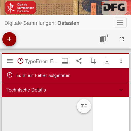
Digitale Sammlungen:
Ostasien
Toggl
navig
1
Mirador
TypeError: Failed to fetch
Viewer
Es ist ein Fehler aufgetreten
Technische Details