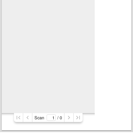
Scan
/ 
0